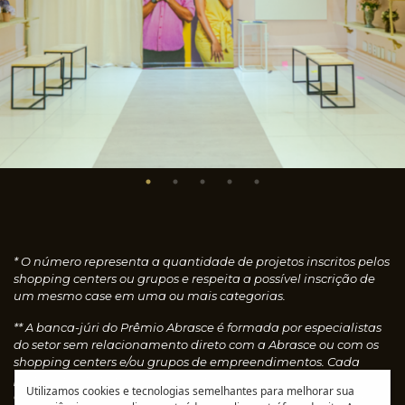
* O número representa a quantidade de projetos inscritos pelos
shopping centers ou grupos e respeita a possível inscrição de
um mesmo case em uma ou mais categorias.
** A banca-júri do Prêmio Abrasce é formada por especialistas
do setor sem relacionamento direto com a Abrasce ou com os
shopping centers e/ou grupos de empreendimentos. Cada
profissional faz uma avaliação individual dos cases
Utilizamos cookies e tecnologias semelhantes para melhorar sua
concedendo notas, que são calculadas automaticamente e