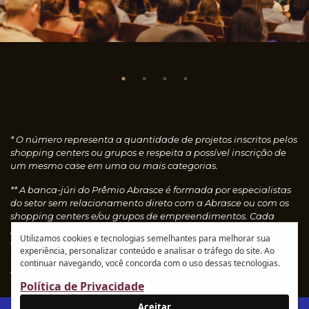
* O número representa a quantidade de projetos inscritos pelos
shopping centers ou grupos e respeita a possível inscrição de
um mesmo case em uma ou mais categorias.
** A banca-júri do Prêmio Abrasce é formada por especialistas
do setor sem relacionamento direto com a Abrasce ou com os
shopping centers e/ou grupos de empreendimentos. Cada
profissional faz uma avaliação individual dos cases
Utilizamos cookies e tecnologias semelhantes para melhorar sua
concedendo notas, que são calculadas automaticamente e
experiência, personalizar conteúdo e analisar o tráfego do site. Ao
resultam nos vencedores de cada categoria.
Leia o
continuar navegando, você concorda com o uso dessas tecnologias.
regulamento
Política de Privacidade
Aceitar