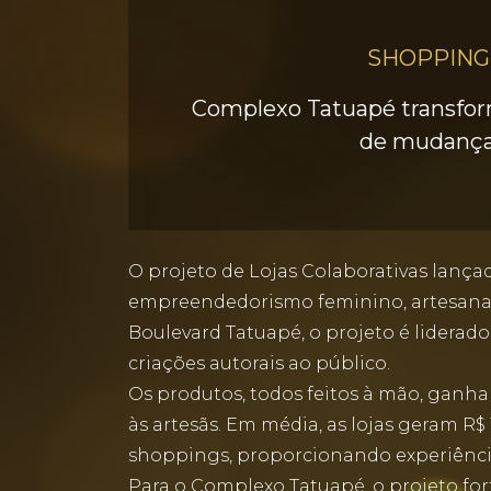
SHOPPING
Complexo Tatuapé transfo
de mudança 
O projeto de Lojas Colaborativas lanç
empreendedorismo feminino, artesanat
Boulevard Tatuapé, o projeto é lidera
criações autorais ao público.
Os produtos, todos feitos à mão, ganh
às artesãs. Em média, as lojas geram R
shoppings, proporcionando experiência
Para o Complexo Tatuapé, o projeto fo