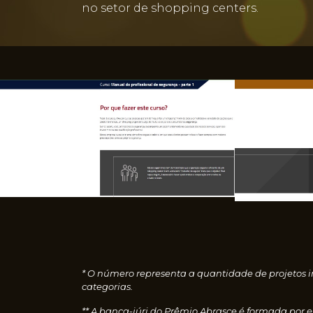
no setor de shopping centers.
* O número representa a quantidade de projetos i
categorias.
** A banca-júri do Prêmio Abrasce é formada por 