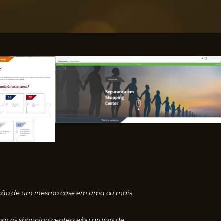
nscrição de um mesmo case em uma ou mais
com os shopping centers e/ou grupos de