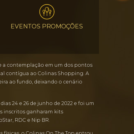
EVENTOS PROMOÇÕES
a e a contemplação em um dos pontos
ial contígua ao Colinas Shopping. A
ueira ao fundo, deixando o cenário
dias 24 e 26 de junho de 2022 e foi um
os inscritos ganharam kits
oStar, RDC e Nip BR.
 físicas, o Colinas On The Top entrou