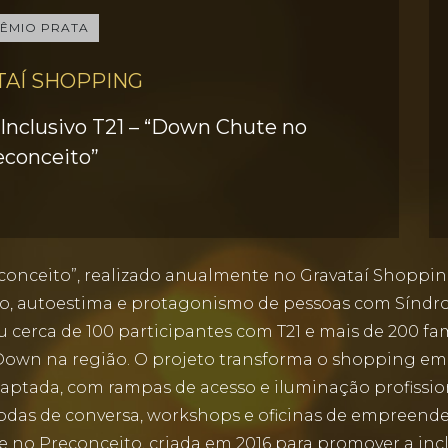
ÊMIO PRATA
TAÍ SHOPPING
 Inclusivo T21 – “Down Chute no
econceito”
conceito”, realizado anualmente no Gravataí Shopping
ão, autoestima e protagonismo de pessoas com Síndro
iu cerca de 100 participantes com T21 e mais de 200 f
 Down na região. O projeto transforma o shopping 
aptada, com rampas de acesso e iluminação profissio
odas de conversa, workshops e oficinas de empreended
no Preconceito, criada em 2016 para promover a inclu