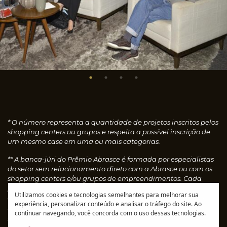
* O número representa a quantidade de projetos inscritos pelos
shopping centers ou grupos e respeita a possível inscrição de
um mesmo case em uma ou mais categorias.
** A banca-júri do Prêmio Abrasce é formada por especialistas
do setor sem relacionamento direto com a Abrasce ou com os
shopping centers e/ou grupos de empreendimentos. Cada
profissional faz uma avaliação individual dos cases
Utilizamos cookies e tecnologias semelhantes para melhorar sua
concedendo notas, que são calculadas automaticamente e
experiência, personalizar conteúdo e analisar o tráfego do site. Ao
resultam nos vencedores de cada categoria.
Leia o
continuar navegando, você concorda com o uso dessas tecnologias.
regulamento