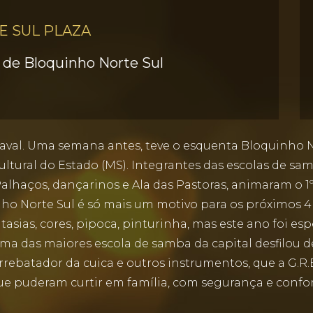
E SUL PLAZA
s de Bloquinho Norte Sul
aval. Uma semana antes, teve o esquenta Bloquinho 
ural do Estado (MS). Integrantes das escolas de samb
alhaços, dançarinos e Ala das Pastoras, animaram o 1º
 Norte Sul é só mais um motivo para os próximos 4 d
tasias, cores, pipoca, pinturinha, mas este ano foi e
ma das maiores escola de samba da capital desfilou d
ebatador da cuica e outros instrumentos, que a G.R.E.
ue puderam curtir em família, com segurança e confor