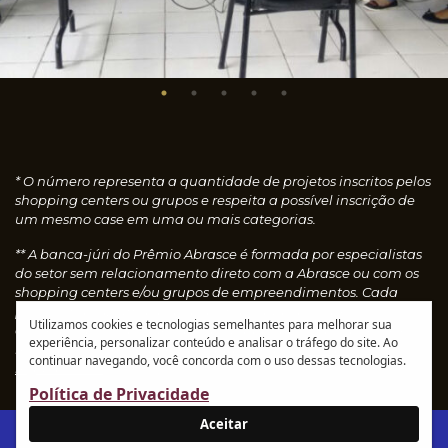
* O número representa a quantidade de projetos inscritos pelos
shopping centers ou grupos e respeita a possível inscrição de
um mesmo case em uma ou mais categorias.
** A banca-júri do Prêmio Abrasce é formada por especialistas
do setor sem relacionamento direto com a Abrasce ou com os
shopping centers e/ou grupos de empreendimentos. Cada
profissional faz uma avaliação individual dos cases
Utilizamos cookies e tecnologias semelhantes para melhorar sua
concedendo notas, que são calculadas automaticamente e
experiência, personalizar conteúdo e analisar o tráfego do site. Ao
resultam nos vencedores de cada categoria.
Leia o
continuar navegando, você concorda com o uso dessas tecnologias.
regulamento
Política de Privacidade
Aceitar
IR AO SITE ABRASCE