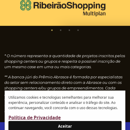
* O número representa a quantidade de projetos inscritos pelos
shopping centers ou grupos e respeita a possível inscrição de
um mesmo case em uma ou mais categorias.
** A banca-júri do Prêmio Abrasce é formada por especialistas
do setor sem relacionamento direto com a Abrasce ou com os
shopping centers e/ou grupos de empreendimentos. Cada
profissional faz uma avaliação individual dos cases
Utilizamos cookies e tecnologias semelhantes para melhorar sua
concedendo notas, que são calculadas automaticamente e
experiência, personalizar conteúdo e analisar o tráfego do site. Ao
resultam nos vencedores de cada categoria.
Leia o
continuar navegando, você concorda com o uso dessas tecnologias.
regulamento
Política de Privacidade
Aceitar