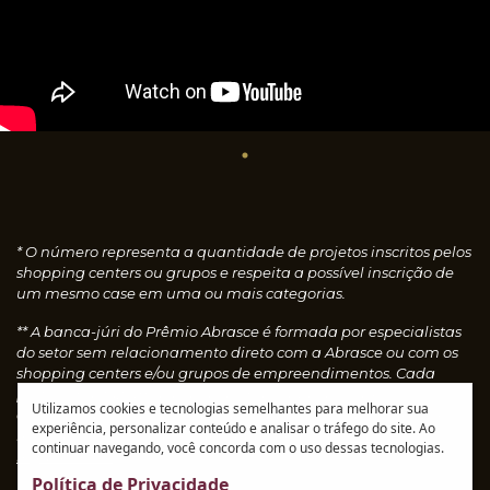
* O número representa a quantidade de projetos inscritos pelos
shopping centers ou grupos e respeita a possível inscrição de
um mesmo case em uma ou mais categorias.
** A banca-júri do Prêmio Abrasce é formada por especialistas
do setor sem relacionamento direto com a Abrasce ou com os
shopping centers e/ou grupos de empreendimentos. Cada
profissional faz uma avaliação individual dos cases
Utilizamos cookies e tecnologias semelhantes para melhorar sua
concedendo notas, que são calculadas automaticamente e
experiência, personalizar conteúdo e analisar o tráfego do site. Ao
resultam nos vencedores de cada categoria.
Leia o
continuar navegando, você concorda com o uso dessas tecnologias.
regulamento
Política de Privacidade