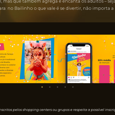
l, mas que também agrega e encanta os adultos – sej
ara: no Bailinho o que vale é se divertir, não importa a
nscritos pelos shopping centers ou grupos e respeita a possível i