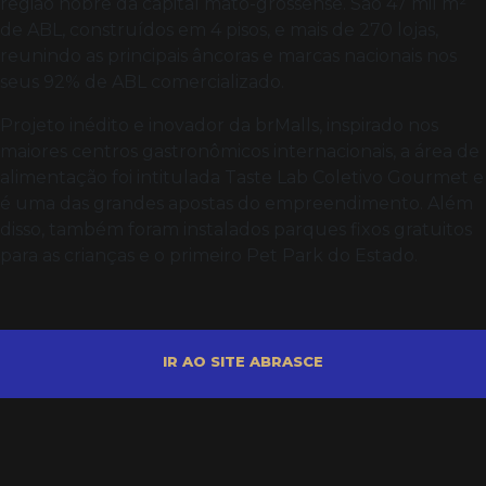
região nobre da capital mato-grossense. São 47 mil m²
de ABL, construídos em 4 pisos, e mais de 270 lojas,
reunindo as principais âncoras e marcas nacionais nos
seus 92% de ABL comercializado.
Projeto inédito e inovador da brMalls, inspirado nos
maiores centros gastronômicos internacionais, a área de
alimentação foi intitulada Taste Lab Coletivo Gourmet e
é uma das grandes apostas do empreendimento. Além
disso, também foram instalados parques fixos gratuitos
para as crianças e o primeiro Pet Park do Estado.
IR AO SITE ABRASCE