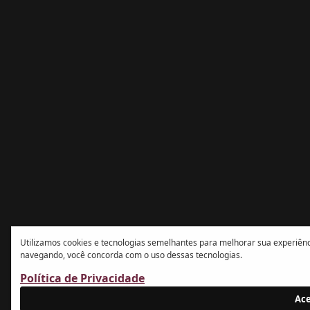
Utilizamos cookies e tecnologias semelhantes para melhorar sua experiência
navegando, você concorda com o uso dessas tecnologias.
Política de Privacidade
Ace