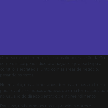
O nosso departamento já se consolidou, na visão da Cia,
como um corpo jurídico pró negócio, que participa e
constrói a estratégia junto com as áreas de negócio,
pesando os riscos.
No entanto, nos últimos anos, demos um passo à frente
para revisitar os nossos objetivos de uma forma centrada
no usuário do direito dentro do empreendimento.
Para isso, revisitamos as nossas principais dores e