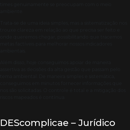
times genuinamente se preocupam com o meio
ambiente.
Trata-se de uma ideia simples, mas a sistematização nos
trouxe clareza em relação ao que precisa ser feito e
onde queremos chegar, possibilitando que tracemos
metas factíveis para melhorar nossos indicadores
ambientais.
Além disso, hoje conseguimos apoiar de maneira
assertiva as decisões da alta gestão que passam pelo
tema ambiental. De maneira simples e sistemática,
conseguimos em minutos fornecer informações que
nos são solicitadas. O controle é total e a mitigação dos
riscos mapeados é contínua.
DEScomplicae – Jurídico