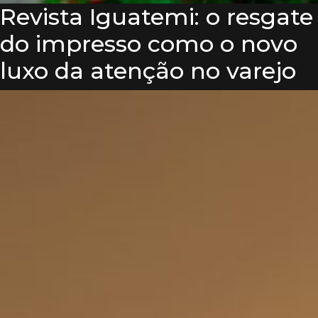
Revista Iguatemi: o resgate
do impresso como o novo
luxo da atenção no varejo